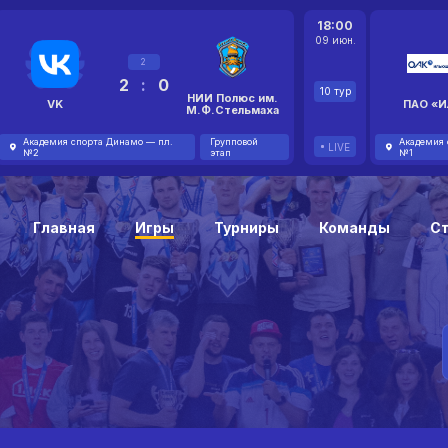
18:00
09 июн.
2
2
:
0
10 тур
НИИ Полюс им.
VK
ПАО «И
М.Ф.Стельмаха
Академия спорта Динамо — пл.
Групповой
Академия 
LIVE
№2
этап
№1
Главная
Игры
Турниры
Команды
С