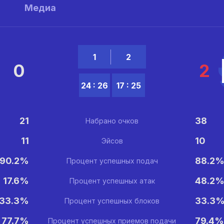
ы
Медиа
1
2
0
2
24 : 26
17 : 25
21
38
Набрано очков
11
10
Эйсов
90.2%
88.2
Процент успешных подач
17.6%
48.2
Процент успешных атак
33.3%
33.3
Процент успешных блоков
77.7%
79.4%
Процент успешных приемов подачи