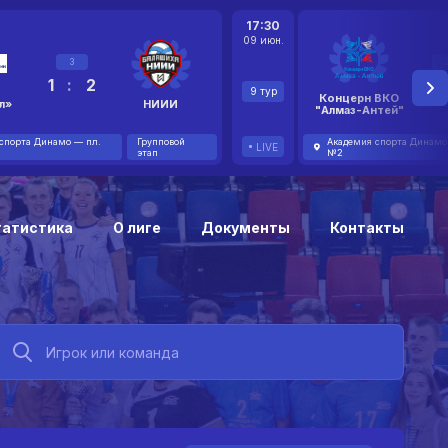
17:30
09 июн.
3
1
:
2
2
9 тур
Концерн ВКО
л»
НИИИ
"Алмаз-Антей"
спорта Динамо — пл.
Групповой
Академия спорта Динамо
LIVE
этап
№2
татистика
О лиге
Документы
Контакты