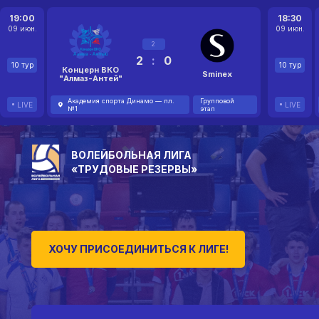
19:00
18:30
09 июн.
09 июн.
2
2
:
0
10 тур
10 тур
Концерн ВКО
Sminex
"Алмаз-Антей"
Академия спорта Динамо — пл.
Групповой
LIVE
LIVE
№1
этап
ВОЛЕЙБОЛЬНАЯ ЛИГА
«ТРУДОВЫЕ РЕЗЕРВЫ»
ХОЧУ ПРИСОЕДИНИТЬСЯ К ЛИГЕ!