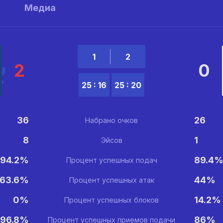
ы
Медиа
1
2
2
0
25 : 16
25 : 20
36
26
Набрано очков
8
1
Эйсов
94.2%
89.4
Процент успешных подач
63.6%
44%
Процент успешных атак
0%
14.2%
Процент успешных блоков
96.8%
86%
Процент успешных приемов подачи