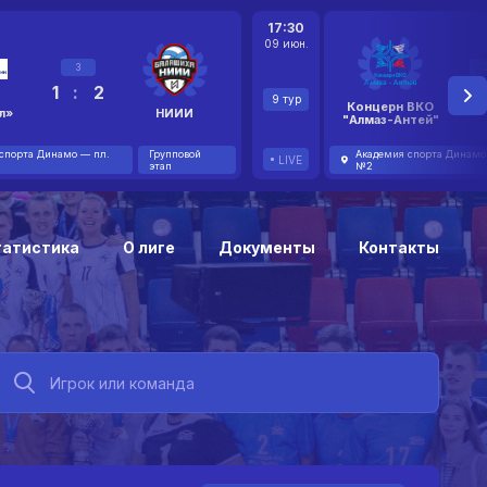
17:30
09 июн.
3
1
:
2
2
9 тур
Концерн ВКО
л»
НИИИ
"Алмаз-Антей"
спорта Динамо — пл.
Групповой
Академия спорта Динамо
LIVE
этап
№2
татистика
О лиге
Документы
Контакты