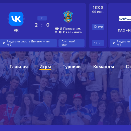
18:00
09 июн.
2
2
:
0
10 тур
НИИ Полюс им.
VK
ПАО «И
М.Ф.Стельмаха
Академия спорта Динамо — пл.
Групповой
Академия 
LIVE
№2
этап
№1
Главная
Игры
Турниры
Команды
С