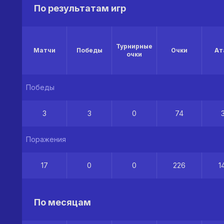
По результатам игр
Турнирные
Матчи
Победы
Очки
Ат
очки
Победы
3
3
0
74
Поражения
17
0
0
226
1
По месяцам