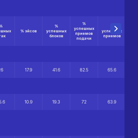
%
%
%
%
успешных
ешных
% эйсов
успешных
успешных
приемов
так
блоков
приемов
подачи
26
17.9
41.6
82.5
65.6
5.6
10.9
19.3
72
63.9