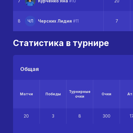
7
Курченко Яна
#10
20
8
ЧЛ
Черских Лидия
#11
7
Статистика в турнире
Общая
Турнирные
Матчи
Победы
Очки
Ат
очки
20
3
8
300
1