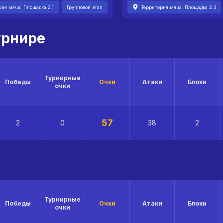
рия мяча. Площадка 2.1
Групповой этап
Территория мяча. Площадка 2.3
урнире
Турнирные
Победы
Очки
Атаки
Блоки
очки
57
2
0
38
2
Турнирные
Победы
Очки
Атаки
Блоки
очки