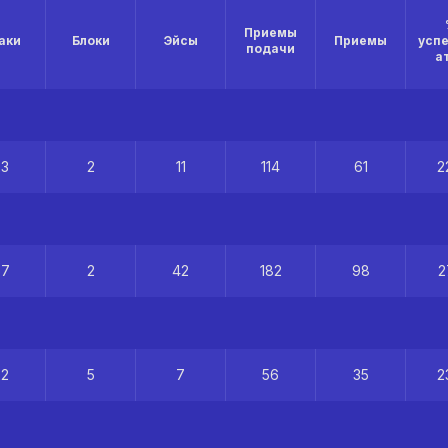
Приемы
аки
Блоки
Эйсы
Приемы
усп
подачи
а
23
2
11
114
61
2
67
2
42
182
98
2
22
5
7
56
35
2