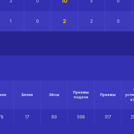
10
3
0
5
0
2
1
0
2
0
Приемы
аки
Блоки
Эйсы
Приемы
усп
подачи
а
78
17
89
598
317
2