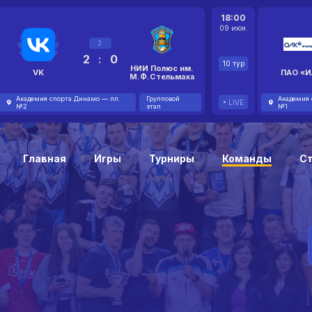
18:00
09 июн.
2
2
:
0
10 тур
НИИ Полюс им.
VK
ПАО «И
М.Ф.Стельмаха
Академия спорта Динамо — пл.
Групповой
Академия 
LIVE
№2
этап
№1
Главная
Игры
Турниры
Команды
С