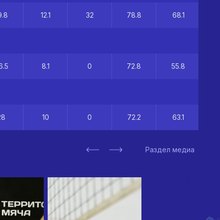
9.8
12.1
32
78.8
68.1
6.5
8.1
0
72.8
55.8
28
10
0
72.2
63.1
Раздел медиа