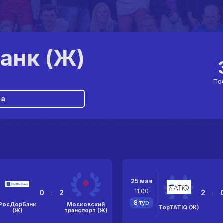
анк (Ж)
По
ра
25 мая
11:00
0
:
2
2
:
8 тур
РосДорБанк
Московский
TopTATIQ (Ж)
(Ж)
транспорт (Ж)