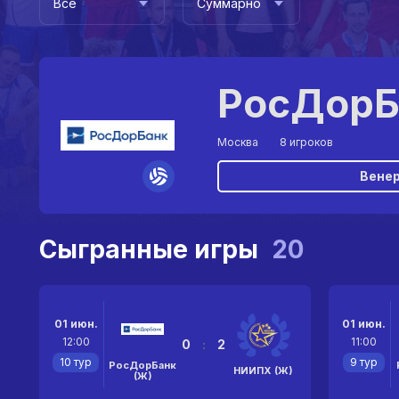
Все
Суммарно
РосДорБ
Москва
8 игроков
Вене
Сыгранные игры
20
01 июн.
01 июн.
12:00
11:00
0
:
2
10 тур
9 тур
РосДорБанк
НИИПХ (Ж)
(Ж)