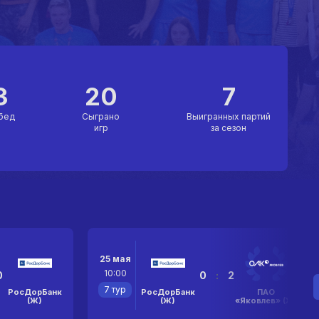
3
20
7
бед
Сыграно
Выигранных партий
игр
за сезон
25 мая
10:00
0
0
:
2
7 тур
РосДорБанк
РосДорБанк
ПАО
(Ж)
(Ж)
«Яковлев» (Ж)