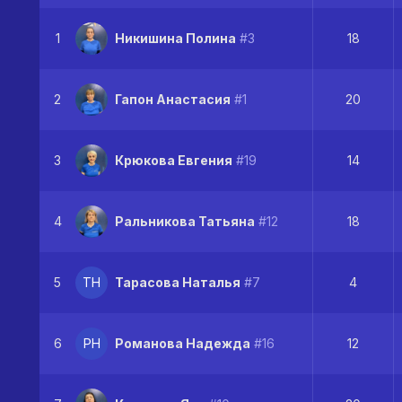
1
Никишина Полина
#3
18
2
Гапон Анастасия
#1
20
3
Крюкова Евгения
#19
14
4
Ральникова Татьяна
#12
18
5
ТН
Тарасова Наталья
#7
4
6
РН
Романова Надежда
#16
12