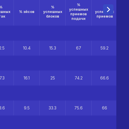
%
%
%
%
успешных
ешных
% эйсов
успешных
успешных
приемов
так
блоков
приемов
подачи
2.5
10.4
15.3
67
59.2
7.3
16.1
25
74.2
66.6
3.6
9.5
33.3
75.6
66