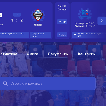
17:30
09 июн.
3
1
:
2
2
9 тур
Концерн ВКО
л»
НИИИ
"Алмаз-Антей"
спорта Динамо — пл.
Групповой
Академия спорта Динамо
LIVE
этап
№2
татистика
О лиге
Документы
Контакты