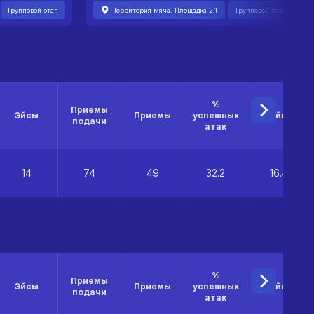
Групповой этап
Территория мяча. Площадка 2.1
Групповой этап
%
Приемы
Эйсы
Приемы
успешных
% эйсов
подачи
атак
14
74
49
32.2
16.4
%
Приемы
Эйсы
Приемы
успешных
% эйсов
подачи
атак