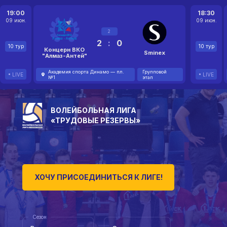
19:00
18:30
09 июн.
09 июн.
2
2
:
0
10 тур
10 тур
Концерн ВКО
Sminex
"Алмаз-Антей"
Академия спорта Динамо — пл.
Групповой
LIVE
LIVE
№1
этап
ВОЛЕЙБОЛЬНАЯ ЛИГА
«ТРУДОВЫЕ РЕЗЕРВЫ»
ХОЧУ ПРИСОЕДИНИТЬСЯ К ЛИГЕ!
Сезон