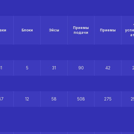
Приемы
аки
Блоки
Эйсы
Приемы
усп
подачи
а
31
5
31
90
42
47
12
58
508
275
2