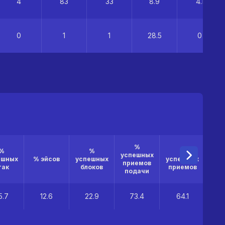
4
83
33
8.9
4.1
0
1
1
28.5
0
%
%
%
%
успешных
ешных
% эйсов
успешных
успешных
приемов
так
блоков
приемов
подачи
5.7
12.6
22.9
73.4
64.1