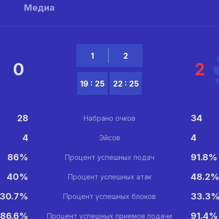
ы
Медиа
1
2
0
2
19 : 25
22 : 25
28
34
Набрано очков
4
4
Эйсов
86%
91.8%
Процент успешных подач
40%
48.2
Процент успешных атак
30.7%
33.3
Процент успешных блоков
86.6%
91.4%
Процент успешных приемов подачи