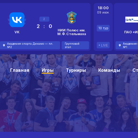
18:00
09 июн.
2
2
:
0
10 тур
НИИ Полюс им.
VK
ПАО «И
М.Ф.Стельмаха
Академия спорта Динамо — пл.
Групповой
Академия 
LIVE
№2
этап
№1
Главная
Игры
Турниры
Команды
С