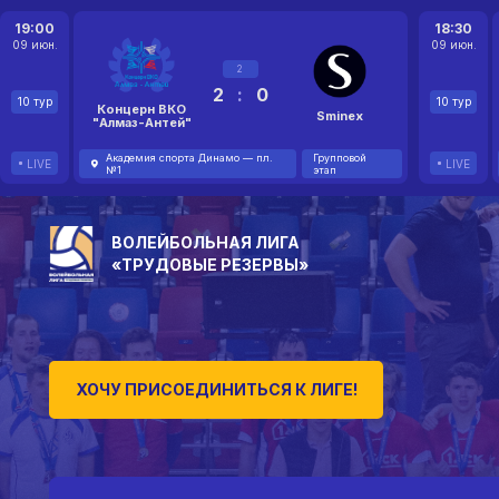
19:00
18:30
09 июн.
09 июн.
2
2
:
0
10 тур
10 тур
Концерн ВКО
Sminex
"Алмаз-Антей"
Академия спорта Динамо — пл.
Групповой
LIVE
LIVE
№1
этап
ВОЛЕЙБОЛЬНАЯ ЛИГА
«ТРУДОВЫЕ РЕЗЕРВЫ»
ХОЧУ ПРИСОЕДИНИТЬСЯ К ЛИГЕ!