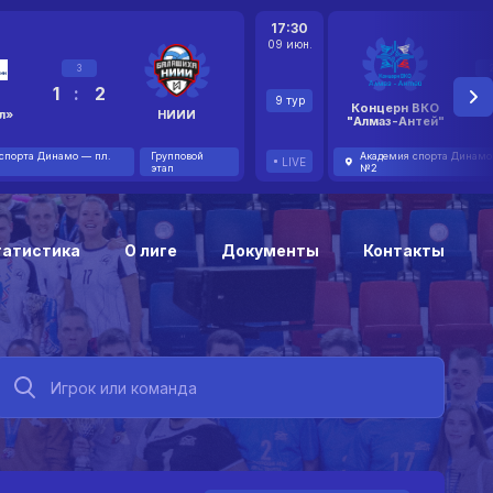
17:30
09 июн.
3
1
:
2
2
9 тур
Концерн ВКО
л»
НИИИ
"Алмаз-Антей"
спорта Динамо — пл.
Групповой
Академия спорта Динамо
LIVE
этап
№2
татистика
О лиге
Документы
Контакты