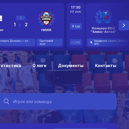
17:30
09 июн.
3
1
:
2
2
9 тур
Концерн ВКО
л»
НИИИ
"Алмаз-Антей"
спорта Динамо — пл.
Групповой
Академия спорта Динамо
LIVE
этап
№2
татистика
О лиге
Документы
Контакты