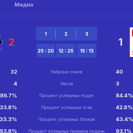
ы
Медиа
1
2
3
2
1
25 : 20
12 : 25
15 : 13
32
40
Набрано очков
4
3
Эйсов
86.7%
84.4
Процент успешных подач
33.8%
42.8%
Процент успешных атак
33.3%
43.4
Процент успешных блоков
93.8%
93.1%
Процент успешных приемов подачи