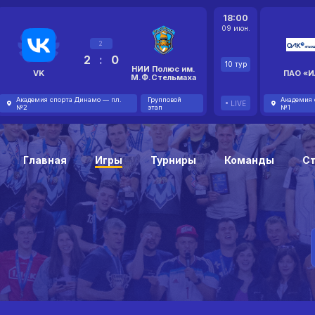
18:00
09 июн.
2
2
:
0
10 тур
НИИ Полюс им.
VK
ПАО «И
М.Ф.Стельмаха
Академия спорта Динамо — пл.
Групповой
Академия 
LIVE
№2
этап
№1
Главная
Игры
Турниры
Команды
С