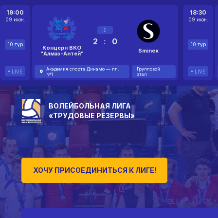
19:00
18:30
09 июн.
09 июн.
2
2
:
0
10 тур
10 тур
Концерн ВКО
Sminex
"Алмаз-Антей"
Академия спорта Динамо — пл.
Групповой
LIVE
LIVE
№1
этап
ВОЛЕЙБОЛЬНАЯ ЛИГА
«ТРУДОВЫЕ РЕЗЕРВЫ»
ХОЧУ ПРИСОЕДИНИТЬСЯ К ЛИГЕ!